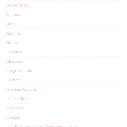
Depois dos 30
Destaque
Dieta
Diploma
Direito
Economia
Educação
Emagrecimento
Eventos
Finanças Pessoais
Home Office
Jornalismo
Lifestyle
lista de 30 coisas para fazer antes dos 30