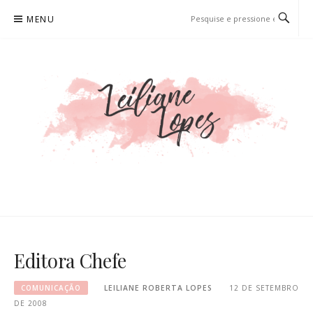
Pular
MENU
para
o
conteúdo
LEILIANE LOPES
PRODUTORA DE CONTEÚDO PARA WEB
Editora Chefe
COMUNICAÇÃO
LEILIANE ROBERTA LOPES
12 DE SETEMBRO
DE 2008