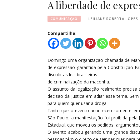
A liberdade de expre
LEILIANE ROBERTA LOPES
COMUNICAÇÃO
Compartilhe:
Domingo uma organização chamada de March
de expressão garantida pela Constituição Br
discutir as leis brasileiras
de criminalização da maconha.
O assunto da legalização realmente precisa
decisão da justiça em adiar esse tema. Se
para quem quer usar a droga.
Tanto que o evento aconteceu somente em qua
São Paulo, a manifestação foi proibida pela 
Estadual, que moveu os pedidos, argumentou 
O evento acabou gerando uma grande discus
pessoas têm o direito de sair nas ruas para 