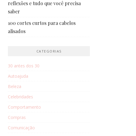
reflexões e tudo que você precisa
saber
100 cortes curtos para cabelos
alisados
CATEGORIAS
30 antes dos 30
Autoajuda
Beleza
Celebridades
Comportamento
Compras
Comunicação