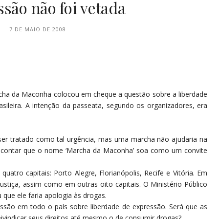
ssão não foi vetada
7 DE MAIO DE 2008
a da Maconha colocou em cheque a questão sobre a liberdade
asileira. A intenção da passeata, segundo os organizadores, era
 ser tratado como tal urgência, mas uma marcha não ajudaria na
m contar que o nome ‘Marcha da Maconha’ soa como um convite
tro capitais: Porto Alegre, Florianópolis, Recife e Vitória. Em
Justiça, assim como em outras oito capitais. O Ministério Público
que ele faria apologia às drogas.
são em todo o país sobre liberdade de expressão. Será que as
reivindicar seus direitos até mesmo o de consumir drogas?