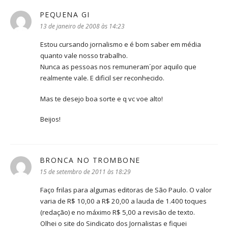
PEQUENA GI
disse:
13 de janeiro de 2008 às 14:23
Estou cursando jornalismo e é bom saber em média
quanto vale nosso trabalho.
Nunca as pessoas nos remuneram´por aquilo que
realmente vale. E dificil ser reconhecido.
Mas te desejo boa sorte e q vc voe alto!
Beijos!
BRONCA NO TROMBONE
disse:
15 de setembro de 2011 às 18:29
Faço frilas para algumas editoras de São Paulo. O valor
varia de R$ 10,00 a R$ 20,00 a lauda de 1.400 toques
(redação) e no máximo R$ 5,00 a revisão de texto.
Olhei o site do Sindicato dos Jornalistas e fiquei