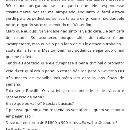
BO e me perguntou se eu queria que ele respondesse
criminalmente por ter me atropelado enquanto o farol estava
verde para os pedestres, sem carta para dirigir caminhão daquele
porte, negando socorro, mentindo no BO…enfim.
Claro que eu quis. Na verdade não sinto raiva do cara. Ele tem cara
de coitado. Só aconteceu porque além de coitado é um
incompetente, mas eu vejo pelo lado dele. Ele estava a trabalho…
sustentar a familia. Mas também não podemos negar todo o mal
que me foi feito.
Tendo eu aceitado que ele cumprisse a pena criminal o promotor
ou
veio dizer qual era a pena: 6 cestas básicas para o Governo
três meses de trabalho voluntário em escolas nos finais de
semana.
Fala sério, Brasilllll. O cara inflige um monte de lei de trânsito e
recebe isso de pena?
É isso que eu valho? 6 cestas básicas?
É por isso que ninguém respeita os semáfaros…quem se importa
em pagar isso!!!
Deve dar em torno de R$800 a 900 reais… Eu valho tão pouco?
Infligir 5 leias