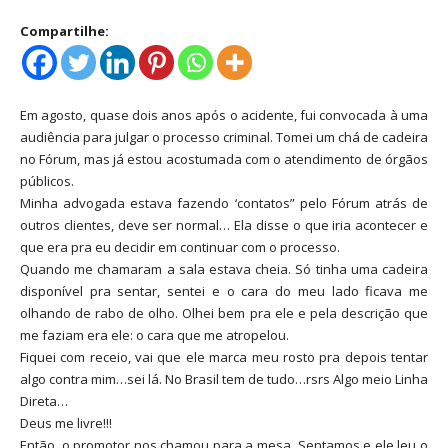
Compartilhe:
Em agosto, quase dois anos após o acidente, fui convocada à uma
audiência para julgar o processo criminal. Tomei um chá de cadeira
no Fórum, mas já estou acostumada com o atendimento de órgãos
públicos.
Minha advogada estava fazendo ‘contatos” pelo Fórum atrás de
outros clientes, deve ser normal… Ela disse o que iria acontecer e
que era pra eu decidir em continuar com o processo.
Quando me chamaram a sala estava cheia. Só tinha uma cadeira
disponível pra sentar, sentei e o cara do meu lado ficava me
olhando de rabo de olho. Olhei bem pra ele e pela descrição que
me faziam era ele: o cara que me atropelou.
Fiquei com receio, vai que ele marca meu rosto pra depois tentar
algo contra mim…sei lá. No Brasil tem de tudo…rsrs Algo meio Linha
Direta…
Deus me livre!!!
Então, o promotor nos chamou para a mesa. Sentamos e ele leu o