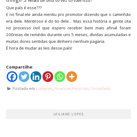
de uma só vez só vale isso?
Que país é esse???
E no final ele ainda mentiu pro promotor dizendo que o caminhão
era dele. Mentiroso é do tio dele… Mas essa história a gente cita
no processo civil que espero receber bem mais afinal foram
200reias de remédio durante uns 5 meses, dívidas acumuladas e
muitas dores sentidas que dinheiro nenhum pagaria.
É hora de mudar as leis desse país!
Compartilhe:
Postado em
Compras
,
Finanças Pessoais
,
Sociedade
LEILIANE LOPES