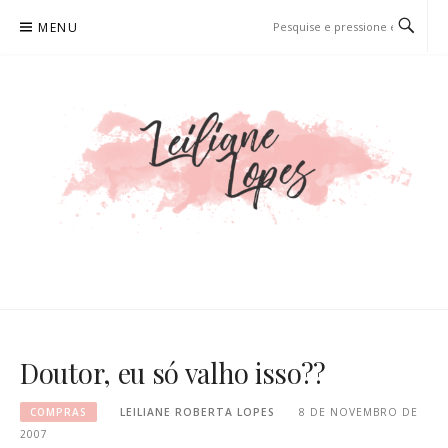
Pular
MENU
para
o
conteúdo
LEILIANE LOPES
PRODUTORA DE CONTEÚDO PARA WEB
Doutor, eu só valho isso??
COMPRAS
LEILIANE ROBERTA LOPES
8 DE NOVEMBRO DE
2007