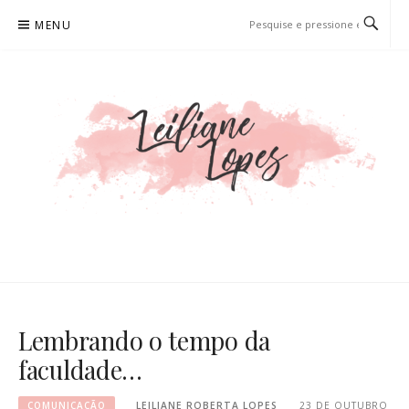
Pular
MENU
para
o
conteúdo
LEILIANE LOPES
PRODUTORA DE CONTEÚDO PARA WEB
Lembrando o tempo da
faculdade…
COMUNICAÇÃO
LEILIANE ROBERTA LOPES
23 DE OUTUBRO