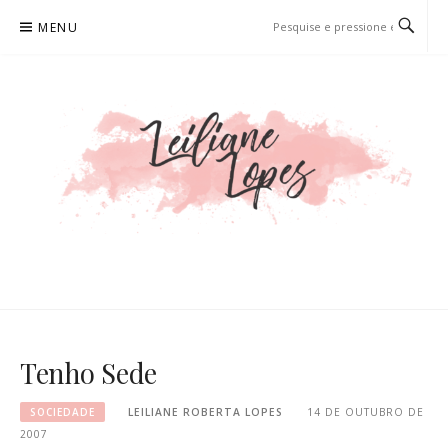
Pular
MENU
para
o
conteúdo
LEILIANE LOPES
PRODUTORA DE CONTEÚDO PARA WEB
Tenho Sede
SOCIEDADE
LEILIANE ROBERTA LOPES
14 DE OUTUBRO DE
2007