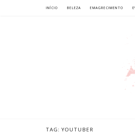
Pular
INÍCIO
BELEZA
EMAGRECIMENTO
E
para
o
conteúdo
LEILIANE L
PRODUTORA DE CONTEÚDO PARA WEB
TAG:
YOUTUBER