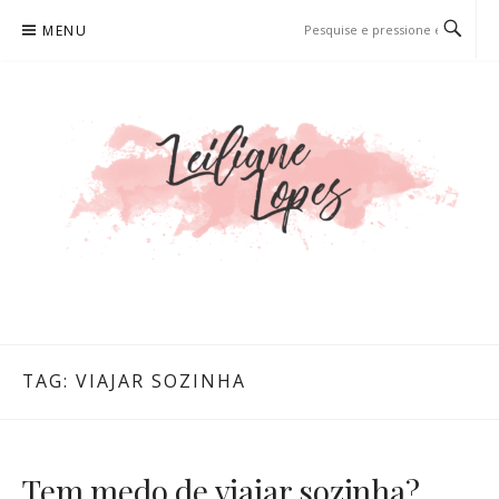
Pular
MENU
para
o
conteúdo
LEILIANE LOPES
PRODUTORA DE CONTEÚDO PARA WEB
TAG:
VIAJAR SOZINHA
Tem medo de viajar sozinha?