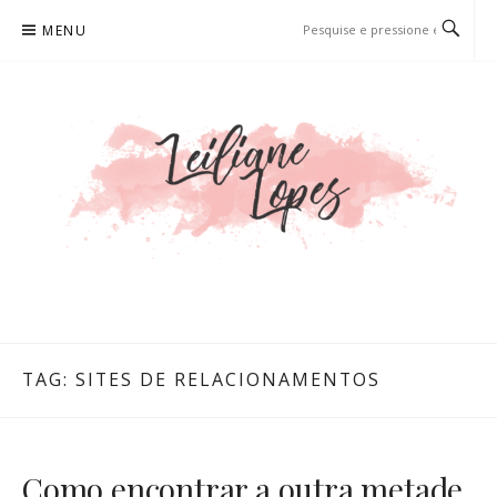
Pular
MENU
para
o
conteúdo
LEILIANE LOPES
PRODUTORA DE CONTEÚDO PARA WEB
TAG:
SITES DE RELACIONAMENTOS
Como encontrar a outra metade