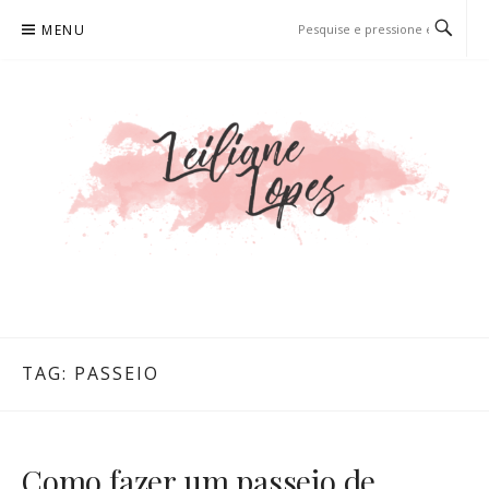
Pular
MENU
para
o
conteúdo
LEILIANE LOPES
PRODUTORA DE CONTEÚDO PARA WEB
TAG:
PASSEIO
Como fazer um passeio de