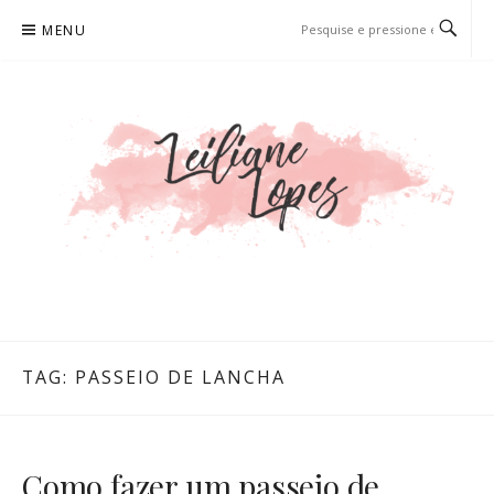
Pular
MENU
para
o
conteúdo
LEILIANE LOPES
PRODUTORA DE CONTEÚDO PARA WEB
TAG:
PASSEIO DE LANCHA
Como fazer um passeio de