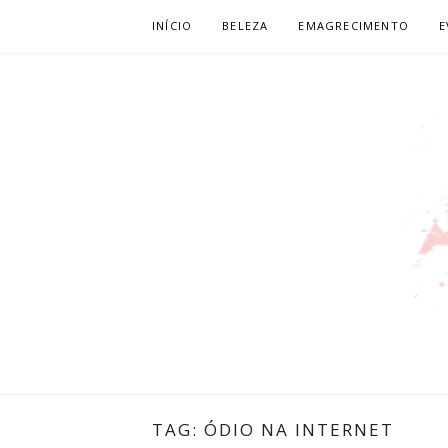
Pular
INÍCIO
BELEZA
EMAGRECIMENTO
E
para
o
conteúdo
LEILIANE 
PRODUTORA DE CONTEÚDO PARA WEB
TAG:
ÓDIO NA INTERNET