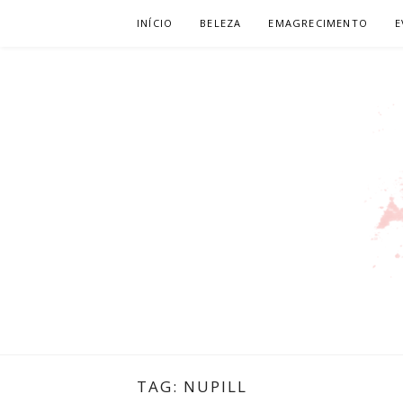
Pular
INÍCIO
BELEZA
EMAGRECIMENTO
E
para
o
conteúdo
LEILIANE L
PRODUTORA DE CONTEÚDO PARA WEB
TAG:
NUPILL