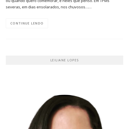
ou quando quero comemorar, é neles que penso. Em TPMs
severas, em dias ensolarados, nos chuvosos……
CONTINUE LENDO
LEILIANE LOPES