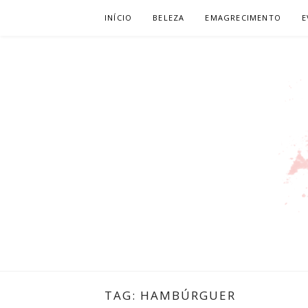
Pular
INÍCIO
BELEZA
EMAGRECIMENTO
E
para
o
conteúdo
LEILIANE L
PRODUTORA DE CONTEÚDO PARA WEB
TAG:
HAMBÚRGUER