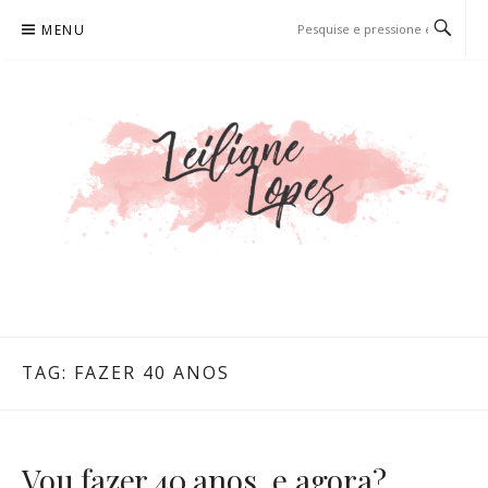
Pular
MENU
para
o
conteúdo
LEILIANE LOPES
PRODUTORA DE CONTEÚDO PARA WEB
TAG:
FAZER 40 ANOS
Vou fazer 40 anos, e agora?