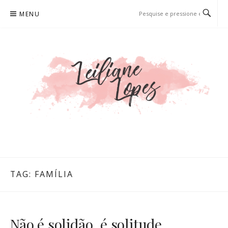
Pular
MENU
para
o
conteúdo
LEILIANE LOPES
PRODUTORA DE CONTEÚDO PARA WEB
TAG:
FAMÍLIA
Não é solidão, é solitude