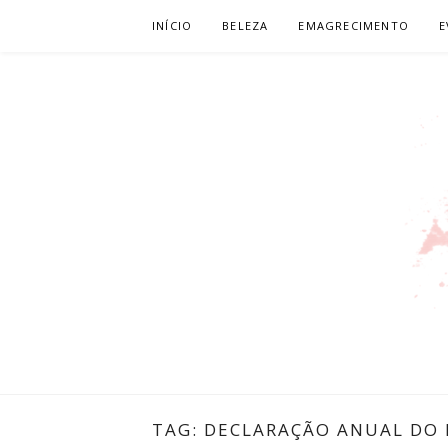
Pular
INÍCIO
BELEZA
EMAGRECIMENTO
E
para
o
conteúdo
LEILIANE L
PRODUTORA DE CONTEÚDO PARA WEB
TAG:
DECLARAÇÃO ANUAL DO 