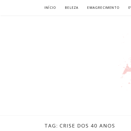
Pular
INÍCIO
BELEZA
EMAGRECIMENTO
E
para
o
conteúdo
LEILIANE 
PRODUTORA DE CONTEÚDO PARA WEB
TAG:
CRISE DOS 40 ANOS