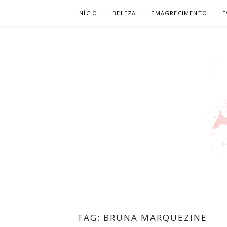
Pular
INÍCIO
BELEZA
EMAGRECIMENTO
E
para
o
conteúdo
LEILIANE L
PRODUTORA DE CONTEÚDO PARA WEB
TAG:
BRUNA MARQUEZINE