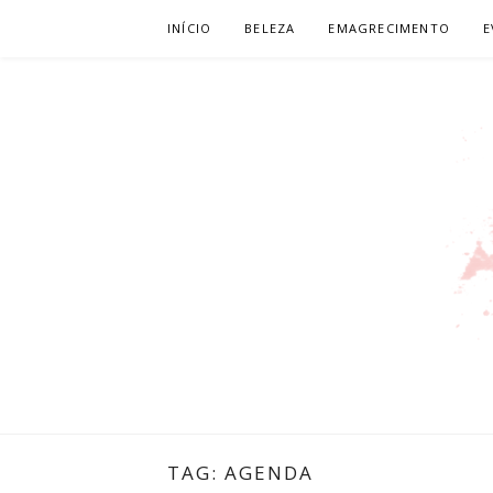
Pular
INÍCIO
BELEZA
EMAGRECIMENTO
E
para
o
conteúdo
LEILIANE 
PRODUTORA DE CONTEÚDO PARA WEB
TAG:
AGENDA